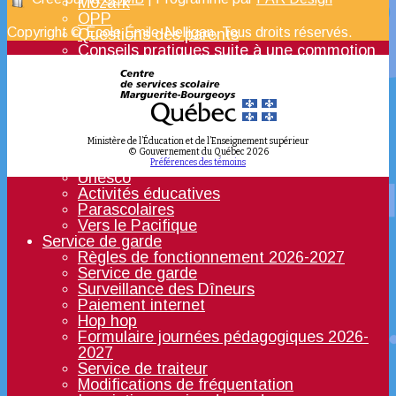
Mozaïk
OPP
Copyright © École Émile-Nelligan. Tous droits réservés.
Questions des parents
Conseils pratiques suite à une commotion
cérébrale
Signaler une absence
Vacances
Vers le secondaire
Traitement des plaintes
Ministère de l’Éducation et de l’Enseignement supérieur
Activités
© Gouvernement du Québec
2026
PIZZA ET TCBY
Préférences des témoins
Unesco
Activités éducatives
Parascolaires
Vers le Pacifique
Service de garde
Règles de fonctionnement 2026-2027
Service de garde
Surveillance des Dîneurs
Paiement internet
Hop hop
Formulaire journées pédagogiques 2026-
2027
Service de traiteur
Modifications de fréquentation